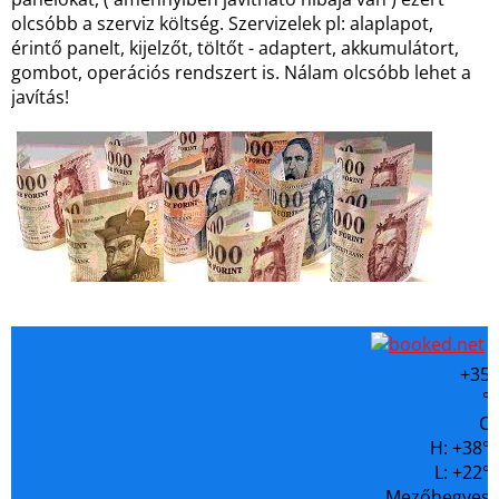
olcsóbb a szerviz költség. Szervizelek pl: alaplapot,
érintő panelt, kijelzőt, töltőt - adaptert, akkumulátort,
gombot, operációs rendszert is. Nálam olcsóbb lehet a
javítás!
+
35
°
C
H:
+
38°
L:
+
22°
Mezőhegyes