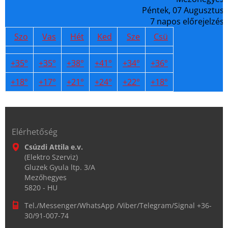
Péntek, 07 Augusztus
7 napos előrejelzés
Szo
Vas
Hét
Ked
Sze
Csü
+
35°
+
35°
+
38°
+
41°
+
34°
+
36°
+
18°
+
17°
+
21°
+
24°
+
22°
+
18°
Elérhetőség
Csúzdi Attila e.v.
(Elektro Szerviz)
Gluzek Gyula ltp. 3/A
Mezőhegyes
5820 - HU
Tel./Messenger/WhatsApp /Viber/Telegram/Signal +36-
30/91-007-74