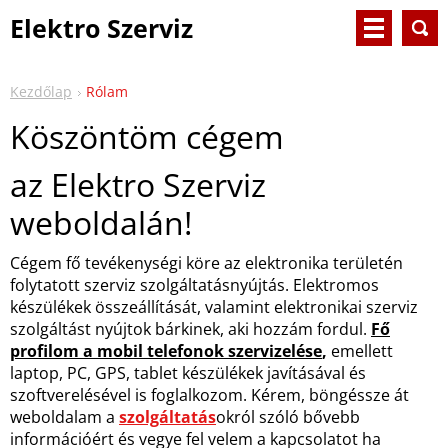
Elektro Szerviz
Kezdőlap
Rólam
Köszöntöm cégem
az Elektro Szerviz
weboldalán!
Cégem fő tevékenységi köre az elektronika területén
folytatott szerviz szolgáltatásnyújtás. Elektromos
készülékek összeállítását, valamint elektronikai szerviz
szolgáltást nyújtok bárkinek, aki hozzám fordul.
Fő
profilom a mobil telefonok szervizelése
,
emellett
laptop, PC, GPS, tablet készülékek javításával és
szoftverelésével is foglalkozom. Kérem, böngéssze át
weboldalam a
szolgáltatás
okról szóló bővebb
információért és vegye fel velem a kapcsolatot ha